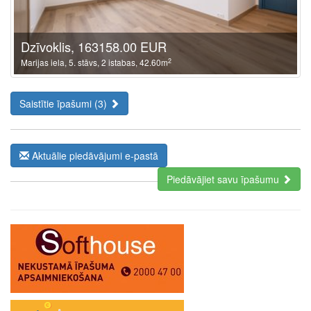
Dzīvoklis, 163158.00 EUR
2
Marijas iela, 5. stāvs, 2 istabas, 42.60m
Saistītie īpašumi (3)
Aktuālie piedāvājumi e-pastā
Piedāvājiet savu īpašumu