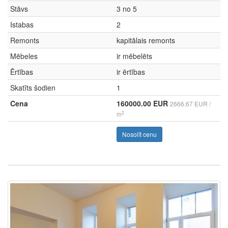
Stāvs
3 no 5
Istabas
2
Remonts
kapitālais remonts
Mēbeles
ir mēbelēts
Ērtības
ir ērtības
Skatīts šodien
1
Cena
160000.00 EUR
2666.67 EUR /
2
m
Nosolīt cenu