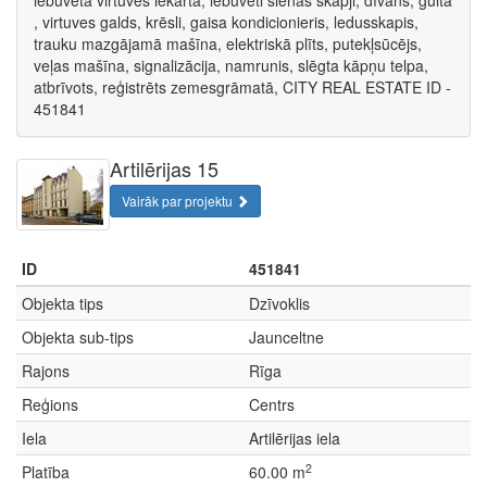
iebūvēta virtuves iekārta, iebūvēti sienas skapji, dīvāns, gulta
, virtuves galds, krēsli, gaisa kondicionieris, ledusskapis,
trauku mazgājamā mašīna, elektriskā plīts, putekļsūcējs,
veļas mašīna, signalizācija, namrunis, slēgta kāpņu telpa,
atbrīvots, reģistrēts zemesgrāmatā, CITY REAL ESTATE ID -
451841
Artilērijas 15
Vairāk par projektu
ID
451841
Objekta tips
Dzīvoklis
Objekta sub-tips
Jaunceltne
Rajons
Rīga
Reģions
Centrs
Iela
Artilērijas iela
2
Platība
60.00 m