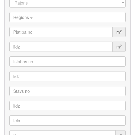
Reģions
2
m
2
m