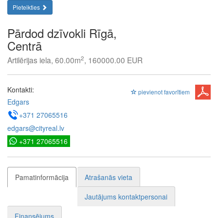
Pieteikties
Pārdod dzīvokli Rīgā,
Centrā
2
Artilērijas iela, 60.00m
, 160000.00 EUR
Kontakti:
pievienot favorītiem
Edgars
+371 27065516
edgars@cityreal.lv
+371 27065516
Pamatinformācija
Atrašanās vieta
Jautājums kontaktpersonai
Finansējums