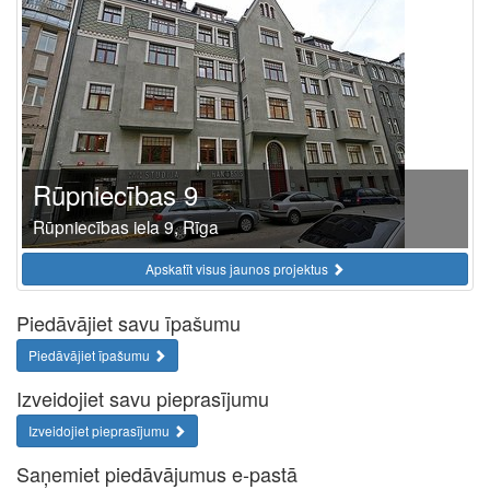
Rūpniecības 9
Rūpniecības iela 9, Rīga
Apskatīt visus jaunos projektus
Piedāvājiet savu īpašumu
Piedāvājiet īpašumu
Izveidojiet savu pieprasījumu
Izveidojiet pieprasījumu
Saņemiet piedāvājumus e-pastā