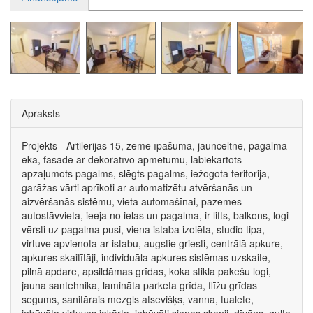
Apraksts
Projekts - Artilērijas 15, zeme īpašumā, jaunceltne, pagalma
ēka, fasāde ar dekoratīvo apmetumu, labiekārtots
apzaļumots pagalms, slēgts pagalms, iežogota teritorija,
garāžas vārti aprīkoti ar automatizētu atvēršanās un
aizvēršanās sistēmu, vieta automašīnai, pazemes
autostāvvieta, ieeja no ielas un pagalma, ir lifts, balkons, logi
vērsti uz pagalma pusi, viena istaba izolēta, studio tipa,
virtuve apvienota ar istabu, augstie griesti, centrālā apkure,
apkures skaitītāji, individuāla apkures sistēmas uzskaite,
pilnā apdare, apsildāmas grīdas, koka stikla pakešu logi,
jauna santehnika, lamināta parketa grīda, flīžu grīdas
segums, sanitārais mezgls atsevišķs, vanna, tualete,