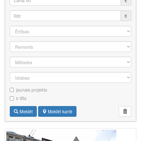
€
€
jaunais projekts
ir lifts
Meklēt
Meklēt kartē