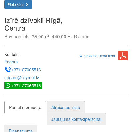
Pieteikties
Izīrē dzīvokli Rīgā,
Centrā
2
Brīvības iela, 35.00m
, 440.00 EUR / mēn.
Kontakti:
pievienot favorītiem
Edgars
+371 27065516
edgars@cityreal.lv
+371 27065516
Pamatinformācija
Atrašanās vieta
Jautājums kontaktpersonai
Finansējums