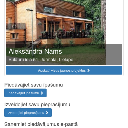
Aleksandra Nams
Bulduru iela 51, Jūrmala, Lielupe
Apskatīt visus jaunos projektus
Piedāvājiet savu īpašumu
Piedāvājiet īpašumu
Izveidojiet savu pieprasījumu
Izveidojiet pieprasījumu
Saņemiet piedāvājumus e-pastā