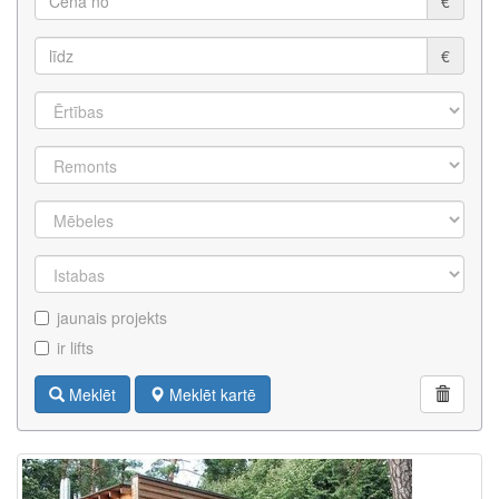
€
€
jaunais projekts
ir lifts
Meklēt
Meklēt kartē