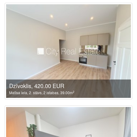
Dzīvoklis, 420.00 EUR
2
Matīsa iela, 2. stāvs, 2 istabas, 39.00m