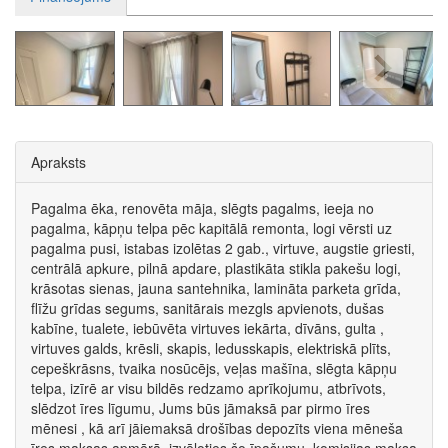
Apraksts
Pagalma ēka, renovēta māja, slēgts pagalms, ieeja no
pagalma, kāpņu telpa pēc kapitālā remonta, logi vērsti uz
pagalma pusi, istabas izolētas 2 gab., virtuve, augstie griesti,
centrālā apkure, pilnā apdare, plastikāta stikla pakešu logi,
krāsotas sienas, jauna santehnika, lamināta parketa grīda,
flīžu grīdas segums, sanitārais mezgls apvienots, dušas
kabīne, tualete, iebūvēta virtuves iekārta, dīvāns, gulta ,
virtuves galds, krēsli, skapis, ledusskapis, elektriskā plīts,
cepeškrāsns, tvaika nosūcējs, veļas mašīna, slēgta kāpņu
telpa, izīrē ar visu bildēs redzamo aprīkojumu, atbrīvots,
slēdzot īres līgumu, Jums būs jāmaksā par pirmo īres
mēnesi , kā arī jāiemaksā drošības depozīts viena mēneša