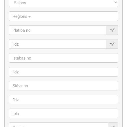
Reģions
2
m
2
m