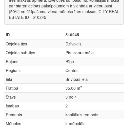
īres maksas apmērā, izvēloties šo īpašumu, komisijas maksa
par starpniecības pakalpojumiem ir vienāda ar vienu pusi
(50%) no šī īpašuma viena mēneša īres maksas, CITY REAL
ESTATE ID - 510245
ID
510245
Objekta tips
Dzīvoklis
Objekta sub-tips
Pirmskara māja
Rajons
Rīga
Reģions
Centrs
Iela
Brīvības iela
2
Platība
35.00 m
Stāvs
3 no 4
Istabas
2
Remonts
kapitālais remonts
Mēbeles
ir mēbelēts