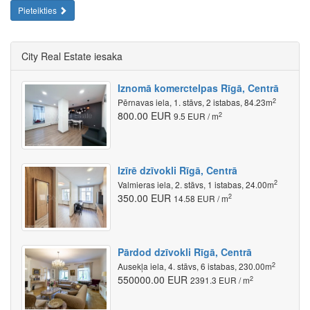
Pieteikties
City Real Estate iesaka
Iznomā komerctelpas Rīgā, Centrā
2
Pērnavas iela, 1. stāvs, 2 istabas, 84.23m
800.00 EUR
2
9.5 EUR / m
Izīrē dzīvokli Rīgā, Centrā
2
Valmieras iela, 2. stāvs, 1 istabas, 24.00m
350.00 EUR
2
14.58 EUR / m
Pārdod dzīvokli Rīgā, Centrā
2
Ausekļa iela, 4. stāvs, 6 istabas, 230.00m
550000.00 EUR
2
2391.3 EUR / m