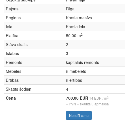
Rajons
Rīga
Reģions
Krasta masīvs
Iela
Krasta iela
2
Platība
50.00 m
Stāvu skaits
2
Istabas
3
Remonts
kapitālais remonts
Mēbeles
ir mēbelēts
Ērtības
ir ērtības
Skatīts šodien
4
Cena
700.00 EUR
2
14 EUR / m
+ PVN + skaitītāju apmaksa
Nosolīt cenu