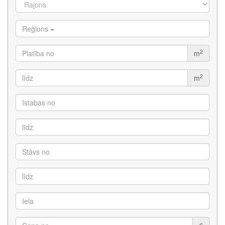
Reģions
2
m
2
m