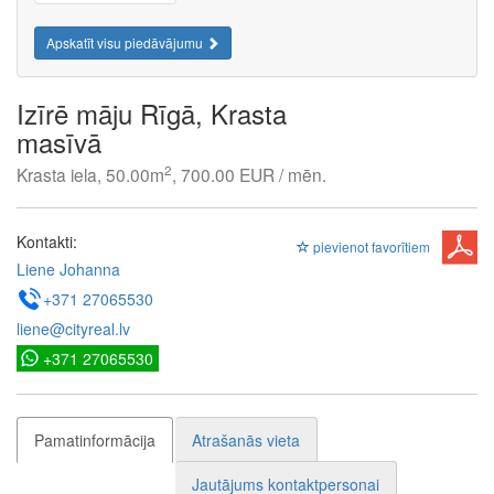
Apskatīt visu piedāvājumu
Izīrē māju Rīgā, Krasta
masīvā
2
Krasta iela, 50.00m
, 700.00 EUR / mēn.
Kontakti:
pievienot favorītiem
Liene Johanna
+371 27065530
liene@cityreal.lv
+371 27065530
Pamatinformācija
Atrašanās vieta
Jautājums kontaktpersonai