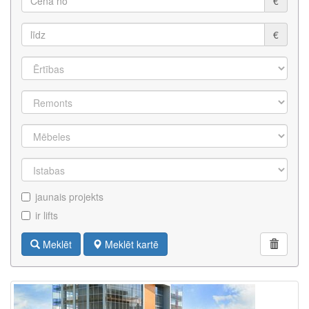
€
€
jaunais projekts
ir lifts
Meklēt
Meklēt kartē