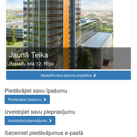
Jaunā Teika
Ropažu iela 12, Rīga
Apskatīt visus jaunos projektus
Piedāvājiet savu īpašumu
Piedāvājiet īpašumu
Izveidojiet savu pieprasījumu
Izveidojiet pieprasījumu
Saņemiet piedāvājumus e-pastā