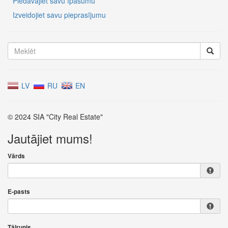
Piedāvājiet savu īpašumu
Izveidojiet savu pieprasījumu
LV
RU
EN
© 2024 SIA "City Real Estate"
Jautājiet mums!
Vārds
E-pasts
Tālrunis