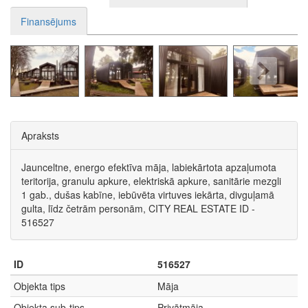
Finansējums
Apraksts
Jaunceltne, energo efektīva māja, labiekārtota apzaļumota
teritorija, granulu apkure, elektriskā apkure, sanitārie mezgli
1 gab., dušas kabīne, iebūvēta virtuves iekārta, divguļamā
gulta, līdz četrām personām, CITY REAL ESTATE ID -
516527
ID
516527
Objekta tips
Māja
Objekta sub-tips
Privātmāja