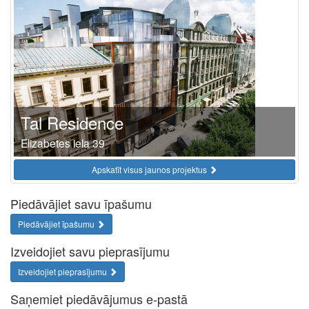
Tal Residence
Elizabetes iela 39
Apskatīt visus jaunos projektus
Piedāvājiet savu īpašumu
Piedāvājiet īpašumu
Izveidojiet savu pieprasījumu
Izveidojiet pieprasījumu
Saņemiet piedāvājumus e-pastā