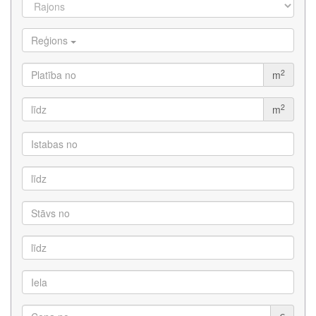
Reģions
2
m
2
m