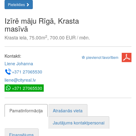
Pieteikties
Izīrē māju Rīgā, Krasta
masīvā
2
Krasta iela, 75.00m
, 700.00 EUR / mēn.
Kontakti:
pievienot favorītiem
Liene Johanna
+371 27065530
liene@cityreal.lv
+371 27065530
Pamatinformācija
Atrašanās vieta
Jautājums kontaktpersonai
Finansējums