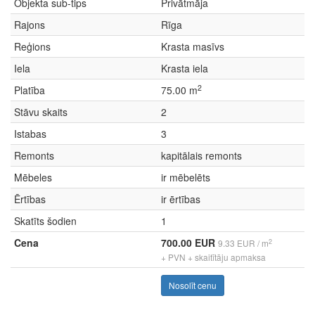
Objekta sub-tips
Privātmāja
Rajons
Rīga
Reģions
Krasta masīvs
Iela
Krasta iela
2
Platība
75.00 m
Stāvu skaits
2
Istabas
3
Remonts
kapitālais remonts
Mēbeles
ir mēbelēts
Ērtības
ir ērtības
Skatīts šodien
1
Cena
700.00 EUR
2
9.33 EUR / m
+ PVN + skaitītāju apmaksa
Nosolīt cenu