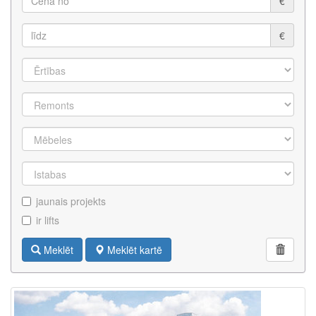
€
€
jaunais projekts
ir lifts
Meklēt
Meklēt kartē