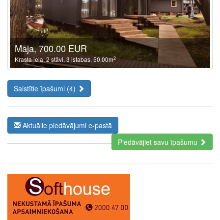
Māja, 700.00 EUR
2
Krasta iela, 2 stāvi, 3 istabas, 50.00m
Saistītie īpašumi (4)
Aktuālie piedāvājumi e-pastā
Piedāvājiet savu īpašumu