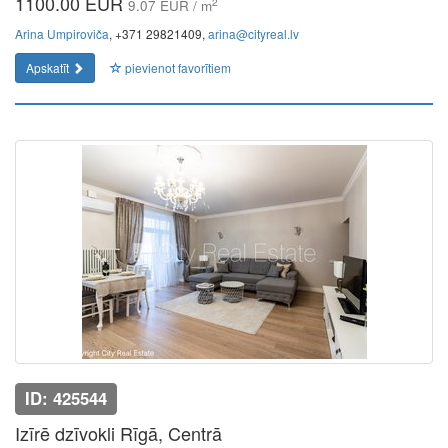
1100.00 EUR
2
9.07 EUR / m
Arina Umpiroviča
, +371 29821409,
arina@cityreal.lv
Apskatīt
pievienot favorītiem
ID: 425544
Izīrē dzīvokli Rīgā, Centrā