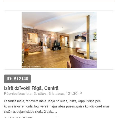
ID: 512140
Izīrē dzīvokli Rīgā, Centrā
2
Rūpniecības iela, 2. stāvs, 3 istabas, 121.30m
Fasādes māja, renovēta māja, ieeja no ielas, ir lifts, kāpņu telpa pēc
kosmētiskā remonta, logi vērsti mājas abās pusēs, gaisa kondicionēšanas
sistēma, guļamistabu skaits 2 gab., ...