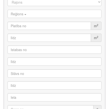
Reģions
2
m
2
m