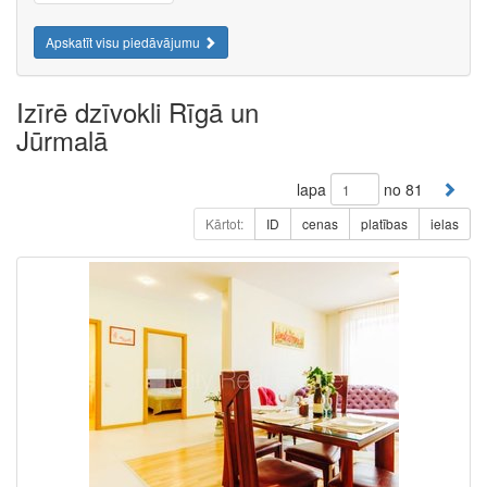
Apskatīt visu piedāvājumu
Izīrē dzīvokli Rīgā un
Jūrmalā
lapa
no 81
Kārtot:
ID
cenas
platības
ielas