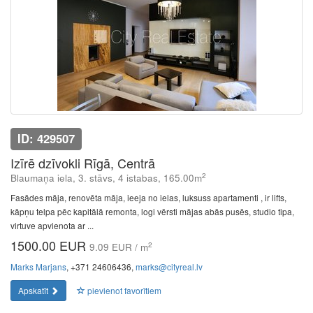
ID: 429507
Izīrē dzīvokli Rīgā, Centrā
2
Blaumaņa iela, 3. stāvs, 4 istabas, 165.00m
Fasādes māja, renovēta māja, ieeja no ielas, luksuss apartamenti , ir lifts,
kāpņu telpa pēc kapitālā remonta, logi vērsti mājas abās pusēs, studio tipa,
virtuve apvienota ar ...
1500.00 EUR
2
9.09 EUR / m
Marks Marjans
, +371 24606436,
marks@cityreal.lv
Apskatīt
pievienot favorītiem