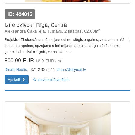
ID: 424015
Izīrē dzīvokli Rīgā, Centrā
2
Aleksandra Čaka iela, 1. stāvs, 2 istabas, 62.00m
Projekts - Ziedoņdārza mājas, jaunceltne, slēgts pagalms, vieta automašīnai,
ieeja no pagalma, apzaļumota teritorija ar jaunu kokaugu stādījumiem,
guļamistabu skaits 1 gab., viena istaba ...
800.00 EUR
2
12.9 EUR / m
Dinārs Naglis
, +371 27065511,
dinars@cityreal.lv
Apskatīt
pievienot favorītiem