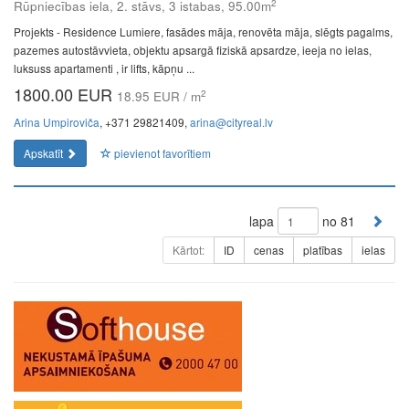
2
Rūpniecības iela, 2. stāvs, 3 istabas, 95.00m
Projekts - Residence Lumiere, fasādes māja, renovēta māja, slēgts pagalms,
pazemes autostāvvieta, objektu apsargā fiziskā apsardze, ieeja no ielas,
luksuss apartamenti , ir lifts, kāpņu ...
1800.00 EUR
2
18.95 EUR / m
Arina Umpiroviča
, +371 29821409,
arina@cityreal.lv
Apskatīt
pievienot favorītiem
lapa
no 81
Kārtot:
ID
cenas
platības
ielas