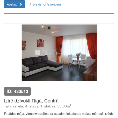
Apskatīt
pievienot favorītiem
ID: 433513
Izīrē dzīvokli Rīgā, Centrā
2
Tallinas iela, 4. stāvs, 1 istabas, 36.00m
Fasādes māja, viena kvadrātmetra apsaimniekošanas maksa mēnesī , slēgts