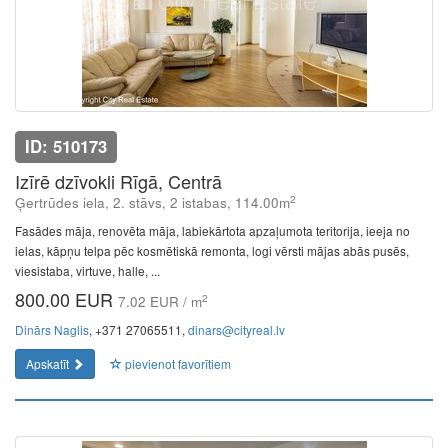
ID: 510173
Izīrē dzīvokli Rīgā, Centrā
2
Ģertrūdes iela, 2. stāvs, 2 istabas, 114.00m
Fasādes māja, renovēta māja, labiekārtota apzaļumota teritorija, ieeja no
ielas, kāpņu telpa pēc kosmētiskā remonta, logi vērsti mājas abās pusēs,
viesistaba, virtuve, halle, ...
800.00 EUR
2
7.02 EUR / m
Dinārs Naglis
, +371 27065511,
dinars@cityreal.lv
Apskatīt
pievienot favorītiem