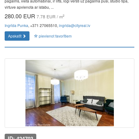
pagalms, vieta automašīnai, ir lifts, logi vērsti uz pagalma pusi, studio tipa,
virtuve apvienota ar istabu, ...
280.00 EUR
2
7.78 EUR / m
Ingrīda Punka
, +371 27065510,
ingrida@cityreal.lv
Apskatīt
pievienot favorītiem
ID: 424703