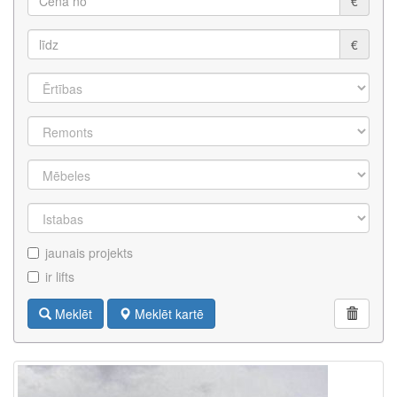
€
€
jaunais projekts
ir lifts
Meklēt
Meklēt kartē