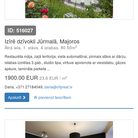
ID: 516027
Izīrē dzīvokli Jūrmalā, Majoros
2
Ātrā iela, 1. stāvs, 4 istabas, 80.50m
Restaurēta māja, zaļā teritorija, vieta automašīnai, pirmais stāvs ar dārzu,
istabas izolētas 3 gab., studio tipa, virtuve apvienota ar viesistabu, gāzes
apkure, lamināta parketa ...
1900.00 EUR
2
23.6 EUR / m
Daria, +371 27184049,
daria@cityreal.lv
Apskatīt
pievienot favorītiem