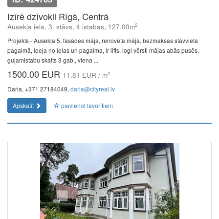
Izīrē dzīvokli Rīgā, Centrā
2
Ausekļa iela, 3. stāvs, 4 istabas, 127.00m
Projekts - Ausekļa 5, fasādes māja, renovēta māja, bezmaksas stāvvieta
pagalmā, ieeja no ielas un pagalma, ir lifts, logi vērsti mājas abās pusēs,
guļamistabu skaits 3 gab., viena ...
1500.00 EUR
2
11.81 EUR / m
Daria, +371 27184049,
daria@cityreal.lv
Apskatīt
pievienot favorītiem