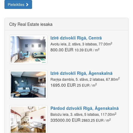
Pieteikties
City Real Estate iesaka
Izīrē dzīvokli Rīgā, Centrā
2
Avotu iela, 2. stāvs, 3 istabas, 77.00m
800.00 EUR
2
10.39 EUR / m
Izīrē dzīvokli Rīgā, Āgenskalnā
2
Raņķa dambis, 5. stāvs, 2 istabas, 67.80m
1695.00 EUR
2
25 EUR / m
Pārdod dzīvokli Rīgā, Āgenskalnā
2
Baložu iela, 3. stāvs, 5 istabas, 117.00m
335000.00 EUR
2
2863.25 EUR / m