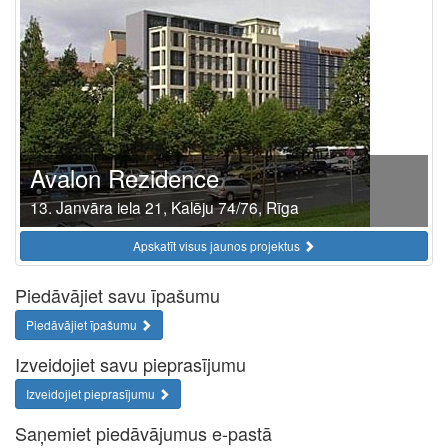
Avalon Rezidence
13. Janvāra iela 21, Kalēju 74/76, Rīga
Apskatīt visus jaunos projektus
Piedāvājiet savu īpašumu
Piedāvājiet īpašumu
Izveidojiet savu pieprasījumu
Izveidojiet pieprasījumu
Saņemiet piedāvājumus e-pastā