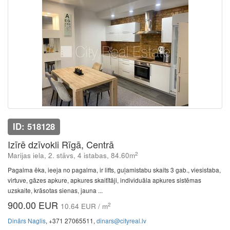
ID: 518128
Izīrē dzīvokli Rīgā, Centrā
2
Marijas iela, 2. stāvs, 4 istabas, 84.60m
Pagalma ēka, ieeja no pagalma, ir lifts, guļamistabu skaits 3 gab., viesistaba,
virtuve, gāzes apkure, apkures skaitītāji, individuāla apkures sistēmas
uzskaite, krāsotas sienas, jauna ...
900.00 EUR
2
10.64 EUR / m
Dinārs Naglis
, +371 27065511,
dinars@cityreal.lv