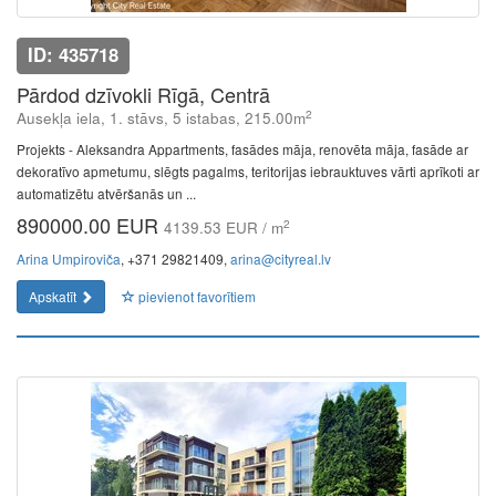
ID: 435718
Pārdod dzīvokli Rīgā, Centrā
2
Ausekļa iela, 1. stāvs, 5 istabas, 215.00m
Projekts - Aleksandra Appartments, fasādes māja, renovēta māja, fasāde ar
dekoratīvo apmetumu, slēgts pagalms, teritorijas iebrauktuves vārti aprīkoti ar
automatizētu atvēršanās un ...
890000.00 EUR
2
4139.53 EUR / m
Arina Umpiroviča
, +371 29821409,
arina@cityreal.lv
Apskatīt
pievienot favorītiem