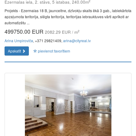
2
Ezermalas iela, 2. stāvs, 5 istabas, 240.00m
Projekts - Ezermalas 18 B, jaunceltne, dzīvokļu skaits ēkā 3 gab., labiekārtota
apzaļumota teritorija, slēgta teritorija, teritorijas iebrauktuves vārti aprīkoti ar
automatizētu ...
499750.00 EUR
2
2082.29 EUR / m
Arina Umpiroviča
, +371 29821409,
arina@cityreal.lv
Apskatīt
pievienot favorītiem