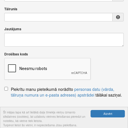
Tālrunis
Jautājums
Drošības kods
Piekrītu manu pieteikumā norādīto
personas datu (vārda,
tālruņa numura un e-pasta adreses) apstrādei
tālākai saziņai.
Šī mājas lapa kā arī lielākā daļa tīmekļa vietņu izmanto
Aizvērt
sīkdatnes (cookies), lai uzlabotu vietnes lietošanas pieredzi un
Nosūtīt jautājumu
noteiktu, kā vietne tiek lietota.
Turpinot lietot šo vietni, ir nepieciešama Jūsu piekrišana.