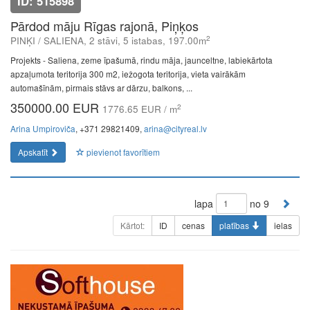
ID: 515898
Pārdod māju Rīgas rajonā, Piņķos
2
PINĶI / SALIENA, 2 stāvi, 5 istabas, 197.00m
Projekts - Saliena, zeme īpašumā, rindu māja, jaunceltne, labiekārtota
apzaļumota teritorija 300 m2, iežogota teritorija, vieta vairākām
automašīnām, pirmais stāvs ar dārzu, balkons, ...
350000.00 EUR
2
1776.65 EUR / m
Arina Umpiroviča
, +371 29821409,
arina@cityreal.lv
Apskatīt
pievienot favorītiem
lapa
no 9
Kārtot:
ID
cenas
platības
ielas