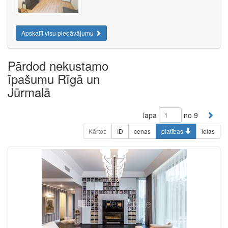
Apskatīt visu piedāvājumu
Pārdod nekustamo
īpašumu Rīgā un
Jūrmalā
lapa
no 9
Kārtot:
ID
cenas
platības
ielas