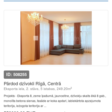
ID: 508255
Pārdod dzīvokli Rīgā, Centrā
2
Eksporta iela, 2. stāvs, 5 istabas, 249.20m
Projekts - Eksporta 8, zeme īpašumā, jaunceltne, dzīvokļu skaits ēkā 8 gab.,
monolīta betona sienas, fasāde ar koka apdari, labiekārtota apzaļumota
teritorija, iežogota teritorija ar ...