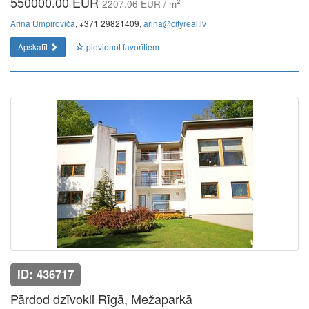
550000.00 EUR
2
2207.06 EUR / m
Arina Umpiroviča
, +371 29821409,
arina@cityreal.lv
Apskatīt
pievienot favorītiem
ID: 436717
Pārdod dzīvokli Rīgā, Mežaparkā