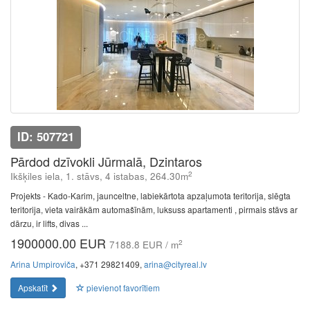
ID: 507721
Pārdod dzīvokli Jūrmalā, Dzintaros
2
Ikšķiles iela, 1. stāvs, 4 istabas, 264.30m
Projekts - Kado-Karim, jaunceltne, labiekārtota apzaļumota teritorija, slēgta
teritorija, vieta vairākām automašīnām, luksuss apartamenti , pirmais stāvs ar
dārzu, ir lifts, divas ...
1900000.00 EUR
2
7188.8 EUR / m
Arina Umpiroviča
, +371 29821409,
arina@cityreal.lv
Apskatīt
pievienot favorītiem