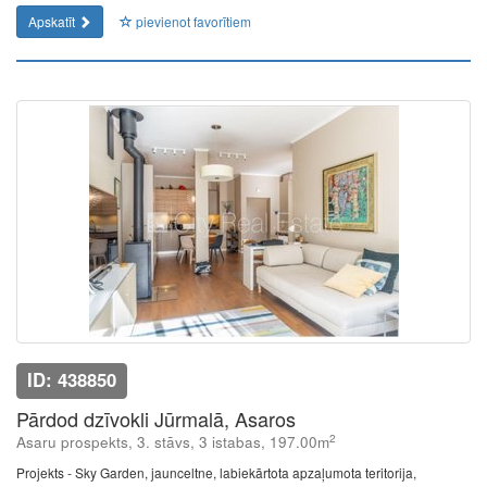
Apskatīt
pievienot favorītiem
ID: 438850
Pārdod dzīvokli Jūrmalā, Asaros
2
Asaru prospekts, 3. stāvs, 3 istabas, 197.00m
Projekts - Sky Garden, jaunceltne, labiekārtota apzaļumota teritorija,