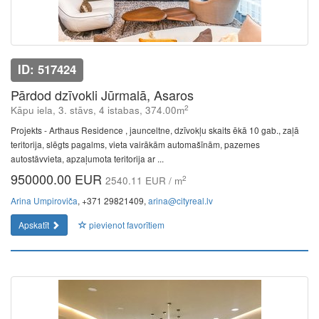
ID: 517424
Pārdod dzīvokli Jūrmalā, Asaros
2
Kāpu iela, 3. stāvs, 4 istabas, 374.00m
Projekts - Arthaus Residence , jaunceltne, dzīvokļu skaits ēkā 10 gab., zaļā
teritorija, slēgts pagalms, vieta vairākām automašīnām, pazemes
autostāvvieta, apzaļumota teritorija ar ...
950000.00 EUR
2
2540.11 EUR / m
Arina Umpiroviča
, +371 29821409,
arina@cityreal.lv
Apskatīt
pievienot favorītiem