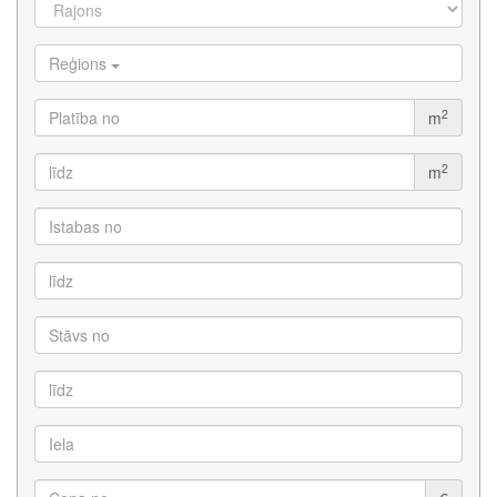
Reģions
2
m
2
m