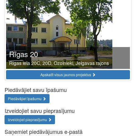
Rīgas 20
Rīgas iela 20C, 20D, Ozolnieki, Jelgavas rajons
Apskatīt visus jaunos projektus
Piedāvājiet savu īpašumu
Piedāvājiet īpašumu
Izveidojiet savu pieprasījumu
Izveidojiet pieprasījumu
Saņemiet piedāvājumus e-pastā