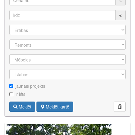
€
€
jaunais projekts
ir lifts
Meklēt
Meklēt kartē