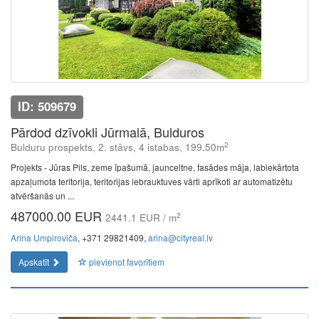
ID: 509679
Pārdod dzīvokli Jūrmalā, Bulduros
2
Bulduru prospekts, 2. stāvs, 4 istabas, 199.50m
Projekts - Jūras Pils, zeme īpašumā, jaunceltne, fasādes māja, labiekārtota
apzaļumota teritorija, teritorijas iebrauktuves vārti aprīkoti ar automatizētu
atvēršanās un ...
487000.00 EUR
2
2441.1 EUR / m
Arina Umpiroviča
, +371 29821409,
arina@cityreal.lv
Apskatīt
pievienot favorītiem