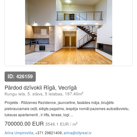
ID: 426159
Pārdod dzīvokli Rīgā, Vecrīgā
2
Kungu iela, 5. stāvs, 5 istabas, 197.40m
Projekts - Rīdzenes Rezidence, jaunceltne, fasādes māja, bruģēts
piebraucamais ceļš, slēgts pagalms, iespēja nomāt pazemes autostāvvietu,
luksuss apartamenti , ir lifts, terase, logi ...
700000.00 EUR
2
3546.1 EUR / m
Arina Umpiroviča
, +371 29821409,
arina@cityreal.lv