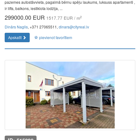
pazemes autostāvvieta, pagalmā bērnu spēļu laukums, luksuss apartamenti ,
ir lifts, balkons, iestiklota lodžija, ...
299000.00 EUR
2
1517.77 EUR / m
Dinārs Naglis
, +371 27065511,
dinars@cityreal.lv
Apskatīt
pievienot favorītiem