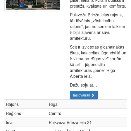
pilsētniekam, kuram būtisks ir
prestižs, kvalitāte un komforts.
Pulkveža Brieža ielas rajons,
tā dēvētais „vēstniecību
rajons”, jau no seniem laikiem
ir bijis slavens ar savu
arhitektūru.
Šeit ir izvietotas gleznainākās
ēkas, kas celtas jūgendstilā un
ir viena no Rīgas vizītkartēm,
kā arī – jūgendstila
arhitektūras „pērle” Rīgā –
Alberta iela.
Dažu soļu at…
lasīt vairāk
Rajons
Rīga
Reģions
Centrs
Iela
Pulkveža Brieža iela 21
2
2