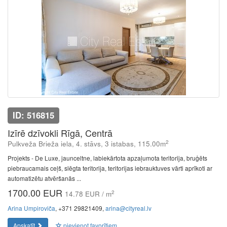
ID: 516815
Izīrē dzīvokli Rīgā, Centrā
2
Pulkveža Brieža iela, 4. stāvs, 3 istabas, 115.00m
Projekts - De Luxe, jaunceltne, labiekārtota apzaļumota teritorija, bruģēts
piebraucamais ceļš, slēgta teritorija, teritorijas iebrauktuves vārti aprīkoti ar
automatizētu atvēršanās ...
1700.00 EUR
2
14.78 EUR / m
Arina Umpiroviča
, +371 29821409,
arina@cityreal.lv
Apskatīt
pievienot favorītiem