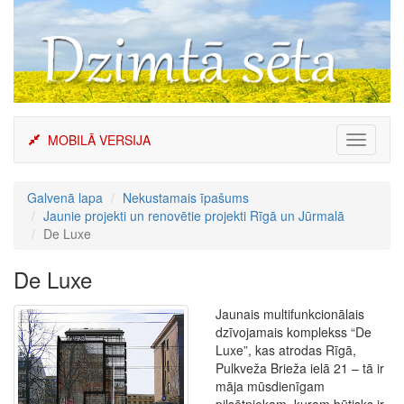
Skip
to
content
MOBILĀ VERSIJA
Toggle
navigati
Galvenā lapa
Nekustamais īpašums
Jaunie projekti un renovētie projekti Rīgā un Jūrmalā
De Luxe
De Luxe
Jaunais multifunkcionālais
dzīvojamais komplekss “De
Luxe”, kas atrodas Rīgā,
Pulkveža Brieža ielā 21 – tā ir
māja mūsdienīgam