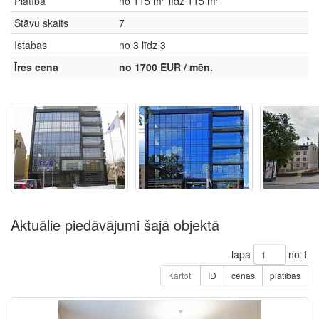
Platība
no 115 m
līdz 115 m
Stāvu skaits
7
Istabas
no 3 līdz 3
Īres cena
no 1700 EUR / mēn.
Aktuālie piedāvājumi šajā objektā
lapa
no 1
Kārtot:
ID
cenas
platības