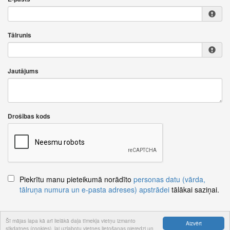
Tālrunis
Jautājums
Drošības kods
Piekrītu manu pieteikumā norādīto
personas datu (vārda,
tālruņa numura un e-pasta adreses) apstrādei
tālākai saziņai.
Šī mājas lapa kā arī lielākā daļa tīmekļa vietņu izmanto
Aizvērt
sīkdatnes (cookies), lai uzlabotu vietnes lietošanas pieredzi un