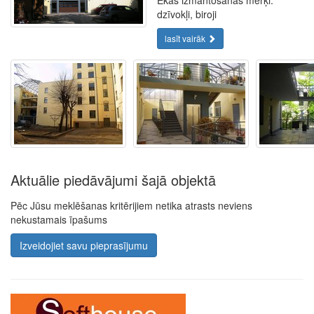
Ēkas izmantošanas mērķi:
dzīvokļi, biroji
lasīt vairāk
Aktuālie piedāvājumi šajā objektā
Pēc Jūsu meklēšanas kritērijiem netika atrasts neviens
nekustamais īpašums
Izveidojiet savu pieprasījumu