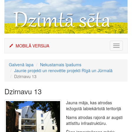
Skip
to
content
MOBILĀ VERSIJA
Toggle
navigati
Galvenā lapa
Nekustamais īpašums
Jaunie projekti un renovētie projekti Rīgā un Jūrmalā
Dzirnavu 13
Dzirnavu 13
Jauna māja, kas atrodas
iežogotā labiekārtotā teritorijā
Nams atrodas rajonā ar augsti
attīstītu infrastruktūru.