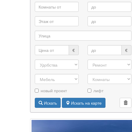
€
€
новый проект
лифт
Искать
Искать на карте