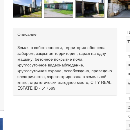
I
Описание
Т
Земля в собственности, территория обнесена
забором, закрытая территория, гараж на одну
П
машину, бетонное покрытие пола,
круглосуточное видеонаблюдение,
Р
круглосуточная охрана, освобождена, проведено
Р
электричество, зарегестрирована в земельной
книге, стратегически выгодное место, CITY REAL
М
ESTATE ID - 517569
П
Э
К
П