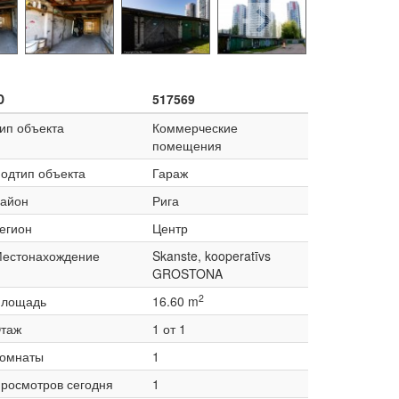
D
517569
ип объекта
Коммерческие
помещения
одтип объекта
Гараж
айон
Рига
егион
Центр
естонахождение
Skanste, kooperatīvs
GROSTONA
2
лощадь
16.60 m
таж
1 от 1
омнаты
1
росмотров сегодня
1