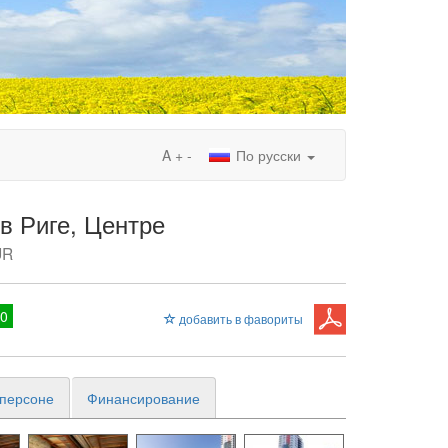
A
+
-
По русски
в Риге, Центре
UR
10
добавить в фавориты
 персоне
Финансирование