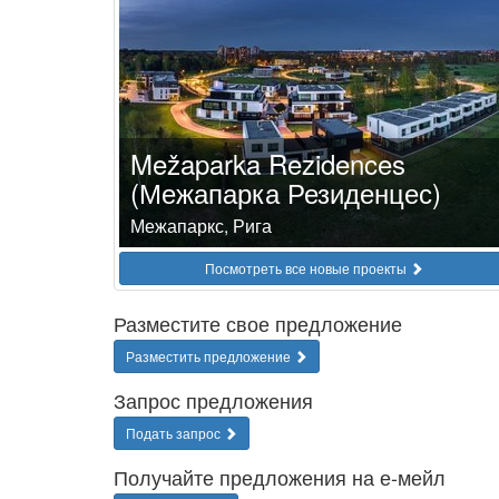
Mežaparka Rezidences
(Межапарка Резиденцес)
Межапаркс, Рига
Посмотреть все новые проекты
Разместите свое предложение
Разместить предложение
Запрос предложения
Подать запрос
Получайте предложения на е-мейл