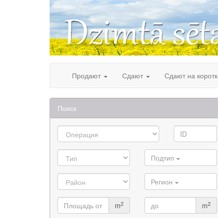
Skip
to
content
Продают
Сдают
Сдают на корот
Поиск
Подтип
Регион
2
2
m
m