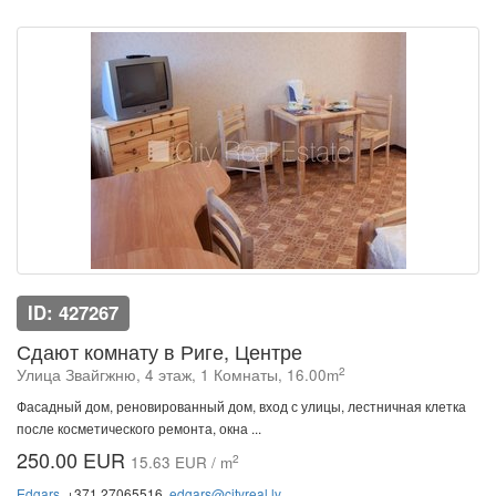
ID: 427267
Сдают комнату в Риге, Центре
2
Улица Звайгжню, 4 этаж, 1 Комнаты, 16.00m
Фасадный дом, реновированный дом, вход с улицы, лестничная клетка
после косметического ремонта, окна ...
250.00 EUR
2
15.63 EUR / m
Edgars
, +371 27065516,
edgars@cityreal.lv