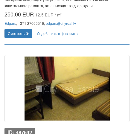
капитального ремонта, окна выходят во двор, кухня ...
250.00 EUR
2
12.5 EUR / m
Edgars
, +371 27065516,
edgars@cityreal.lv
Смотреть
добавить в фавориты
ID: 487542