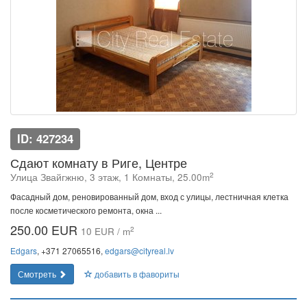
ID: 427234
Сдают комнату в Риге, Центре
2
Улица Звайгжню, 3 этаж, 1 Комнаты, 25.00m
Фасадный дом, реновированный дом, вход с улицы, лестничная клетка
после косметического ремонта, окна ...
250.00 EUR
2
10 EUR / m
Edgars
, +371 27065516,
edgars@cityreal.lv
Смотреть
добавить в фавориты