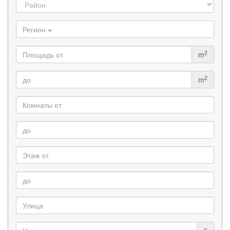
Регион
2
m
2
m