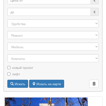
€
€
новый проект
лифт
Искать
Искать на карте