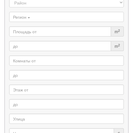
Регион
2
m
2
m