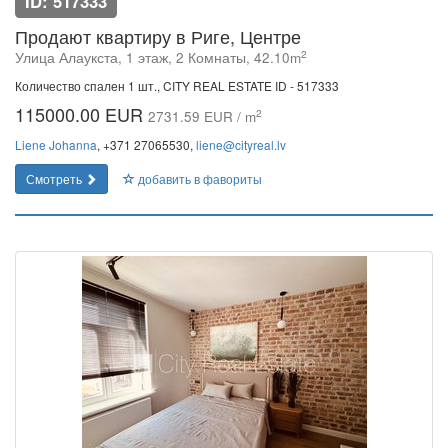
ID: 517333
Продают квартиру в Риге, Центре
2
Улица Алаукста, 1 этаж, 2 Комнаты, 42.10m
Количество спален 1 шт., CITY REAL ESTATE ID - 517333
115000.00 EUR
2
2731.59 EUR / m
Liene Johanna
, +371 27065530,
liene@cityreal.lv
Смотреть
добавить в фавориты