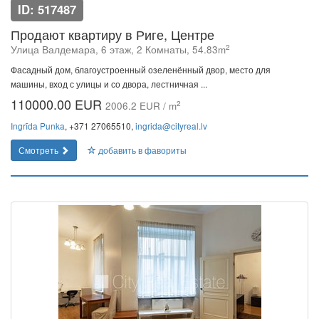
ID: 517487
Продают квартиру в Риге, Центре
2
Улица Валдемара, 6 этаж, 2 Комнаты, 54.83m
Фасадный дом, благоустроенный озеленённый двор, место для
машины, вход с улицы и со двора, лестничная ...
110000.00 EUR
2
2006.2 EUR / m
Ingrīda Punka
, +371 27065510,
ingrida@cityreal.lv
Смотреть
добавить в фавориты