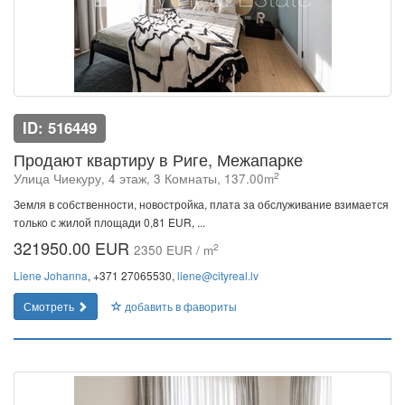
ID: 516449
Продают квартиру в Риге, Межапарке
2
Улица Чиекуру, 4 этаж, 3 Комнаты, 137.00m
Земля в собственности, новостройка, плата за обслуживание взимается
только с жилой площади 0,81 EUR, ...
321950.00 EUR
2
2350 EUR / m
Liene Johanna
, +371 27065530,
liene@cityreal.lv
Смотреть
добавить в фавориты