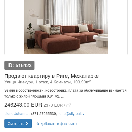
ID: 516423
Продают квартиру в Риге, Межапарке
2
Улица Чиекуру, 1 этаж, 4 Комнаты, 103.90m
Земля в собственности, новостройка, плата за обслуживание взимается
только с жилой площади 0,81 м2, ...
246243.00 EUR
2
2370 EUR / m
Liene Johanna
, +371 27065530,
liene@cityreal.lv
Смотреть
добавить в фавориты