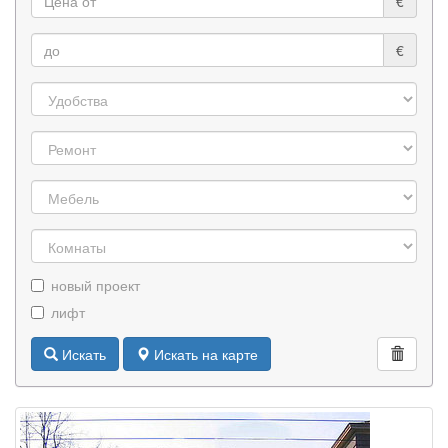
€
€
новый проект
лифт
Искать
Искать на карте