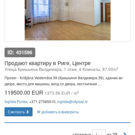
ID: 431596
Продают квартиру в Риге, Центре
2
Улица Кришьяна Валдемара, 1 этаж, 4 Комнаты, 87.00m
Проект - Krišjāņa Valdemāra 39 (Кришьяня Валдемара 39), здание во
дворе, место для машины, вход со двора, лестничная ...
119500.00 EUR
2
1373.56 EUR / m
Ingrīda Punka
, +371 27065510,
ingrida@cityreal.lv
Смотреть
добавить в фавориты
страница
из 29