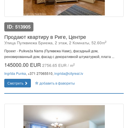
ID: 513905
Продают квартиру в Риге, Центре
2
Улица Пулквиежа Бриежа, 2 этаж, 2 Комнаты, 52.60m
Проект - Pulkveža Nams (Пулквежа Намс), фасадный дом,
реновированный дом, фасад с декоративной штукатуркой, плата ...
145000.00 EUR
2
2756.65 EUR / m
Ingrīda Punka
, +371 27065510,
ingrida@cityreal.lv
Смотреть
добавить в фавориты