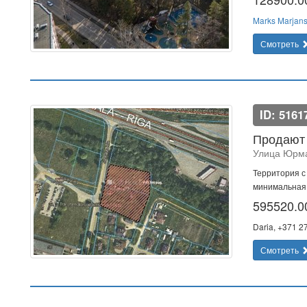
Marks Marjan
Смотреть
ID: 5161
Продают 
Улица Юрма
Территория с
минимальная 
595520.
Daria, +371 
Смотреть