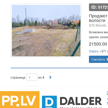
ID: 5172
Продают 
волости
D/S Stūnīšī
Возможна мал
здание, разре
21500.0
Edgars
, +371
Смотреть
страница
из 4