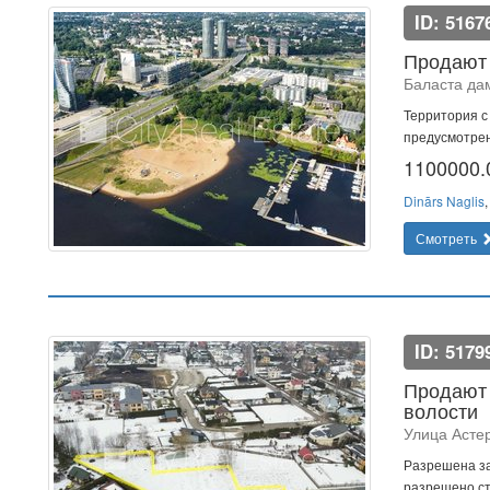
ID: 5167
Продают 
Баласта да
Территория с
предусмотрен
1100000
Dinārs Naglis
Смотреть
ID: 5179
Продают 
волости
Улица Асте
Разрешена за
разрешено ст