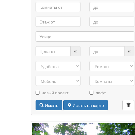
€
€
новый проект
лифт
Искать
Искать на карте