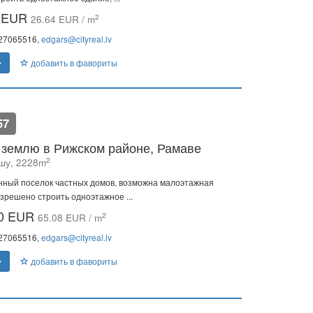
0 EUR
2
26.64 EUR / m
 27065516,
edgars@cityreal.lv
добавить в фавориты
57
землю в Рижском районе, Рамаве
2
шу, 2228m
ный поселок частных домов, возможна малоэтажная
азрешено строить одноэтажное ...
00 EUR
2
65.08 EUR / m
 27065516,
edgars@cityreal.lv
добавить в фавориты