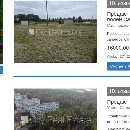
ID: 5180
Продают 
полей Са
Ozolmuižas 
Проведено эл
запретов, CI
16000.0
Aljeta
, +371 
Смотреть
ID: 5180
Продают 
Улица Скол
Территория с
строительство
128900.