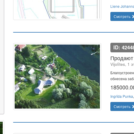
Liene Johann
Смотреть
ID: 4244
Продают 
Vijolītes, 1
Благоустроен
обнесена заб
185000.
Ingrīda Punka
Смотреть