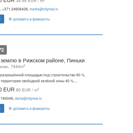
34.98 EUR / m
s
, +371 24606436,
marks@cityreal.lv
добавить в фавориты
72
землю в Рижском районе, Пиньки
2
лас, 7444m
 разрешённой площадью под строительство 60 %,
территория свободной зелёной зоны 40 %, ...
00 EUR
2
80 EUR / m
27184049,
daria@cityreal.lv
добавить в фавориты