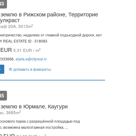
83
землю в Рижском районе, Территорие
улкраст
2
ceļš 20A, 3013m
ектричество, недалеко от главной подъездной дороги, нет
TY REAL ESTATE ID - 518083
0 EUR
2
5.31 EUR / m
22333666,
aljeta.e@cityreal.lv
добавить в фавориты
35
землю в Юрмале, Каугури
2
ас, 3685m
основого парка с разрешённой площадью под
, возможна малоэтажная постройка, ...
00 EUR
2