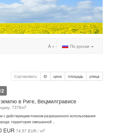
A
+
-
По русски
Сортировать:
ID
цена
площадь
улица
12
землю в Риге, Вецмилгрависе
2
ецаку, 7376m
ии с действующим планом разрешенного использования
орода: территория смешанной ...
00 EUR
2
74.57 EUR / m