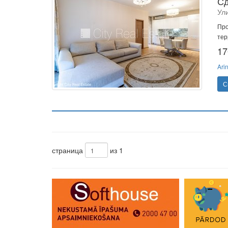
Сд
Ул
Про
тер
17
Ari
С
страница
из 1