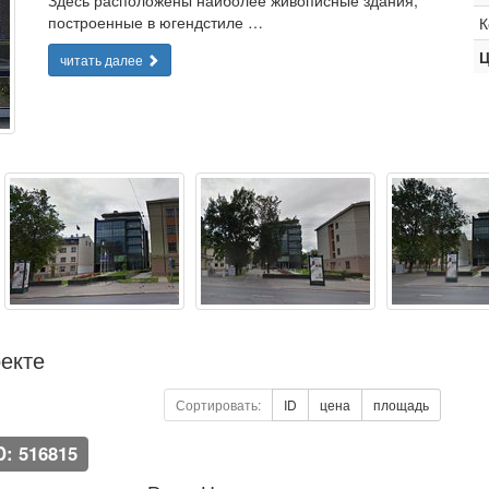
Здесь расположены наиболее живописные здания,
построенные в югендстиле …
К
Ц
читать далее
екте
Сортировать:
ID
цена
площадь
D: 516815