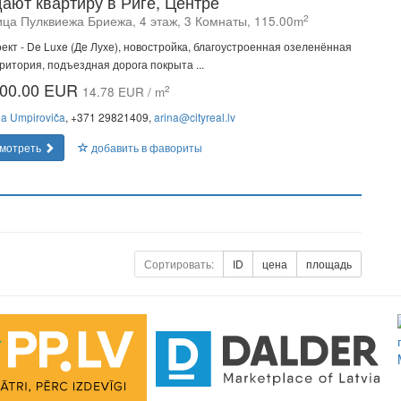
ают квартиру в Риге, Центре
2
ица Пулквиежа Бриежа, 4 этаж, 3 Комнаты, 115.00m
ект - De Luxe (Де Лухе), новостройка, благоустроенная озеленённая
ритория, подъездная дорога покрыта ...
00.00 EUR
2
14.78 EUR / m
na Umpiroviča
, +371 29821409,
arina@cityreal.lv
мотреть
добавить в фавориты
Сортировать:
ID
цена
площадь