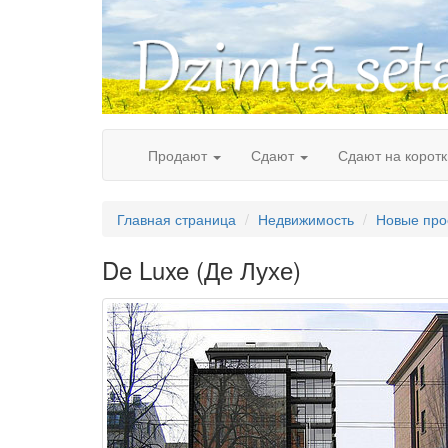
Skip
to
content
Продают
Сдают
Сдают на корот
Главная страница
Недвижимость
Новые про
De Luxe (Де Лухе)