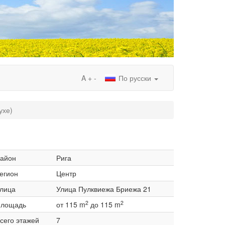
A
+
-
По русски
ухе)
айон
Рига
егион
Центр
лица
Улица Пулквиежа Бриежа 21
2
2
лощадь
от 115 m
до 115 m
сего этажей
7