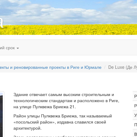
кий срок
екты и реновированные проекты в Риге и Юрмале
De Luxe (Де Л
Здание отвечает самым высоким строительным и
Р
технологическим стандартам и расположено в Риге,
Р
на улице Пулквежа Бриежа 21.
У
Район улицы Пулквежа Бриежа, так называемый
«посольский район», издавна славился своей
П
архитектурой.
В